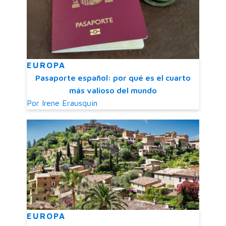
EUROPA
Pasaporte español: por qué es el cuarto
más valioso del mundo
Por
Irene Erausquin
EUROPA