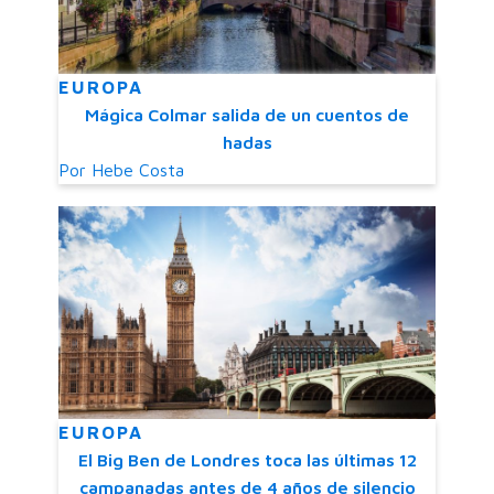
EUROPA
Mágica Colmar salida de un cuentos de
hadas
Por
Hebe Costa
EUROPA
El Big Ben de Londres toca las últimas 12
campanadas antes de 4 años de silencio