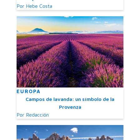
Por
Hebe Costa
EUROPA
Campos de lavanda: un símbolo de la
Provenza
Por
Redacción