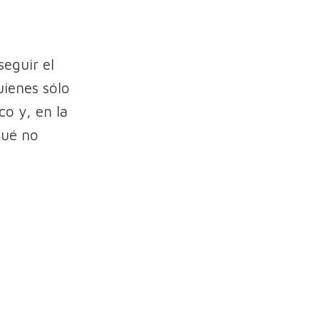
eguir el
uienes sólo
co y, en la
qué no