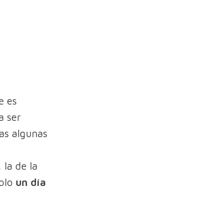
e es
a ser
as algunas
 la de la
solo
un día