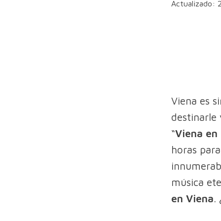
Actualizado:
Viena es s
destinarle 
“
Viena en 
horas para 
innumerabl
música ete
en Viena
.