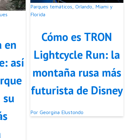
Parques temáticos
,
Orlando, Miami y
ues
Florida
Cómo es TRON
a en
Lightcycle Run: la
e: así
montaña rusa más
arque
futurista de Disney
 su
ás
Por
Georgina Elustondo
a