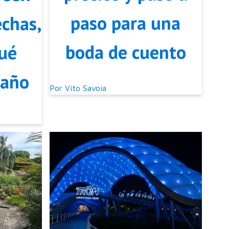
paso para una
echas,
boda de cuento
qué
 año
Por
Vito Savoia