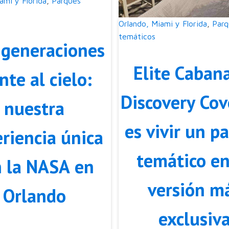
ami y Florida
,
Parques
Orlando, Miami y Florida
,
Parq
temáticos
 generaciones
Elite Caban
nte al cielo:
Discovery Cov
nuestra
es vivir un p
riencia única
temático en
n la NASA en
versión m
Orlando
exclusiv