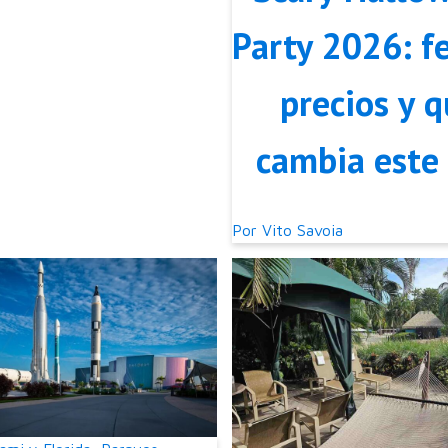
Party 2026: f
precios y 
cambia este
Por
Vito Savoia