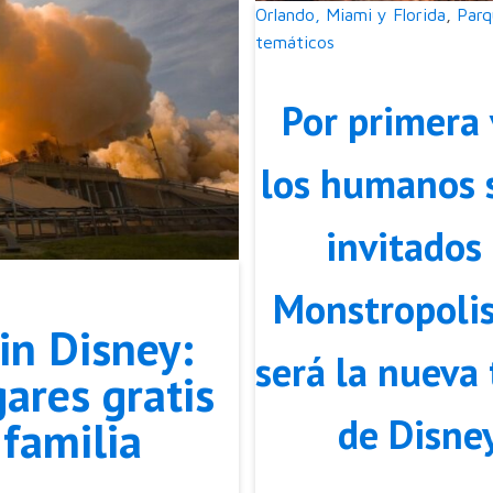
Orlando, Miami y Florida
,
Parq
temáticos
Por primera 
los humanos 
invitados
Monstropolis
in Disney:
será la nueva 
ares gratis
de Disne
 familia