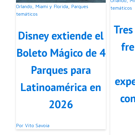
Orlando, Mi
Orlando, Miami y Florida
,
Parques
temáticos
temáticos
Tres
Disney extiende el
fre
Boleto Mágico de 4
Parques para
expe
Latinoamérica en
co
2026
Por
Vito Savoia