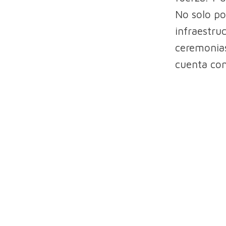
No solo po
infraestru
ceremonias
cuenta con