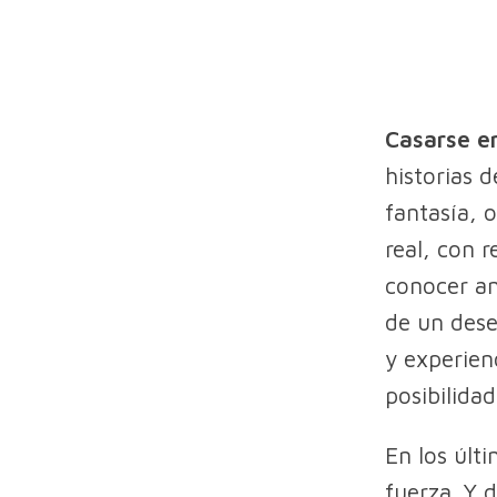
Casarse e
historias d
fantasía, 
real, con r
conocer an
de un dese
y experien
posibilida
En los últ
fuerza. Y 