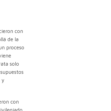
cieron con
llá de la
 un proceso
viene
rata solo
esupuestos
 y
ieron con
ivilegiado.