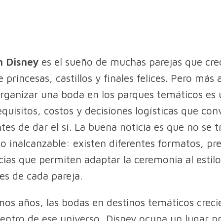
n Disney
es el sueño de muchas parejas que cre
e princesas, castillos y finales felices. Pero más a
organizar una boda en los parques temáticos es
equisitos, costos y decisiones logísticas que con
tes de dar el sí. La buena noticia es que no se t
o inalcanzable: existen diferentes formatos, pr
cias que permiten adaptar la ceremonia al estilo
des de cada pareja.
imos años, las bodas en destinos temáticos crec
dentro de ese universo, Disney ocupa un lugar pr