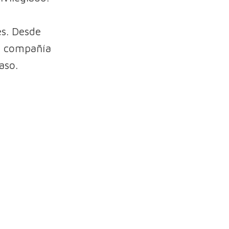
es. Desde
la compañía
aso.