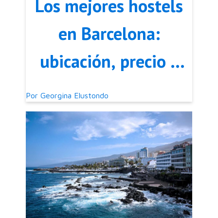
Los mejores hostels
en Barcelona:
ubicación, precio y
calidad
Por
Georgina Elustondo