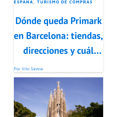
ESPAÑA
,
TURISMO DE COMPRAS
Dónde queda Primark
en Barcelona: tiendas,
direcciones y cuál
visitar
Por
Vito Savoia