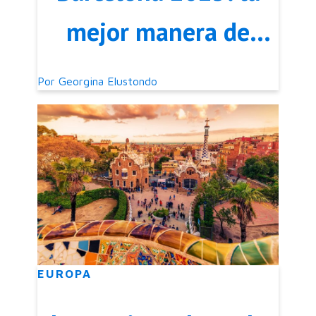
mejor manera de
disfrutar la ciudad
Por
Georgina Elustondo
EUROPA