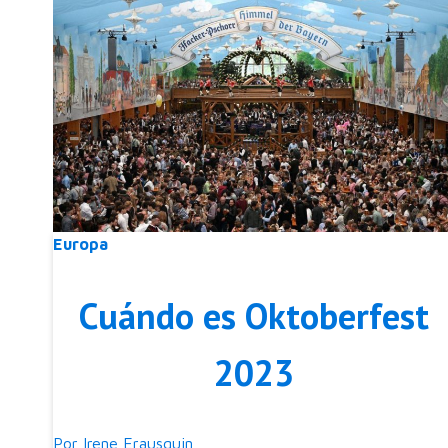
Europa
Cuándo es Oktoberfest
2023
Por
Irene Erausquin