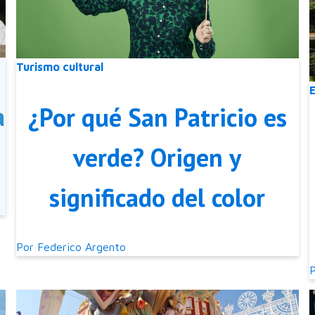
Turismo cultural
a
¿Por qué San Patricio es
verde? Origen y
significado del color
Por
Federico Argento