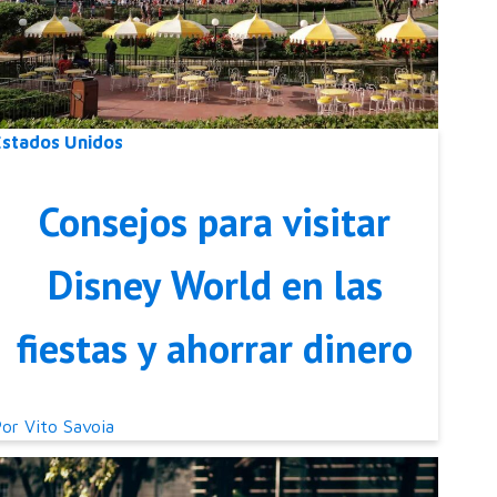
Estados Unidos
Consejos para visitar
Disney World en las
fiestas y ahorrar dinero
Por
Vito Savoia