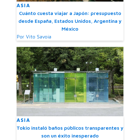
ASIA
Cuánto cuesta viajar a Japón: presupuesto
desde España, Estados Unidos, Argentina y
México
Por
Vito Savoia
ASIA
Tokio instaló baños públicos transparentes y
son un éxito inesperado