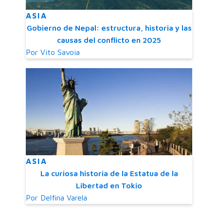
ASIA
Gobierno de Nepal: estructura, historia y las
causas del conflicto en 2025
Por
Vito Savoia
ASIA
La curiosa historia de la Estatua de la
Libertad en Tokio
Por
Delfina Varela