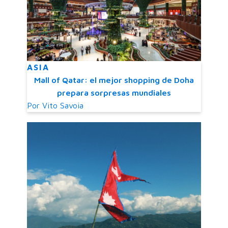
ASIA
Mall of Qatar: el mejor shopping de Doha
prepara sorpresas mundiales
Por
Vito Savoia