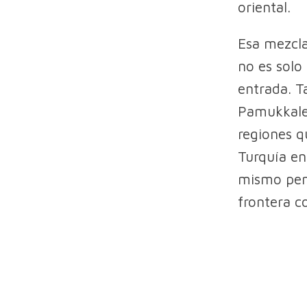
oriental.
Esa mezcla
no es solo
entrada. T
Pamukkale,
regiones q
Turquía en
mismo pens
frontera c