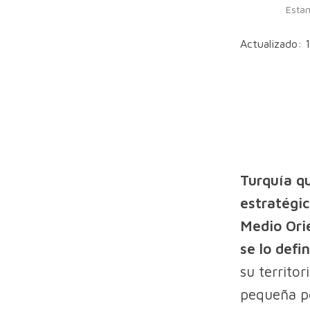
Estam
Actualizado: 1
Turquía q
estratégic
Medio Ori
se lo def
su territor
pequeña po