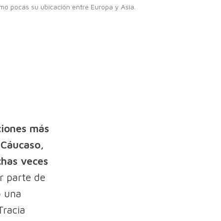
mo pocas su ubicación entre Europa y Asia.
ciones más
l Cáucaso,
chas veces
r parte de
o una
Tracia