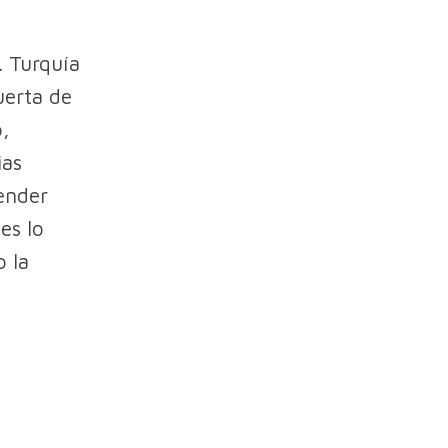
. Turquía
uerta de
o,
ias
ender
es lo
 la