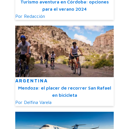
Turismo aventura en Córdoba: opciones
para el verano 2024
Por
Redacción
ARGENTINA
Mendoza: el placer de recorrer San Rafael
en bicicleta
Por
Delfina Varela