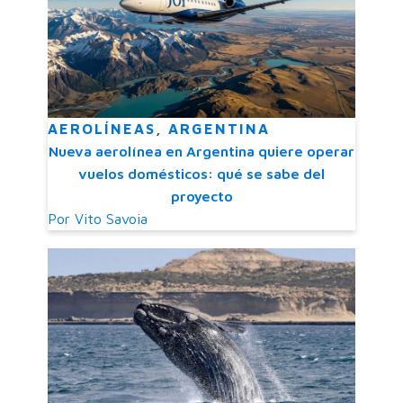
AEROLÍNEAS
,
ARGENTINA
Nueva aerolínea en Argentina quiere operar
vuelos domésticos: qué se sabe del
proyecto
Por
Vito Savoia