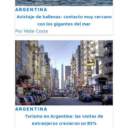
ARGENTINA
Avistaje de ballenas: contacto muy cercano
con los gigantes del mar
Por
Hebe Costa
ARGENTINA
Turismo en Argentina: las visitas de
extranjeros crecieron un 85%