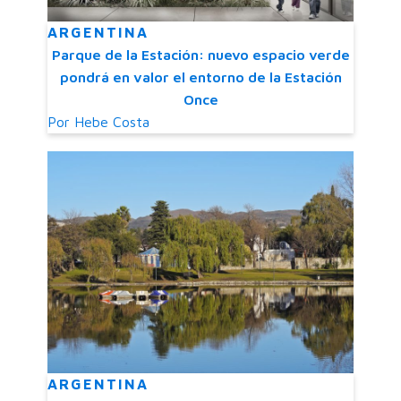
ARGENTINA
Parque de la Estación: nuevo espacio verde
pondrá en valor el entorno de la Estación
Once
Por
Hebe Costa
ARGENTINA