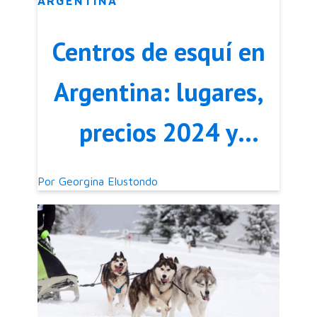
ARGENTINA
Centros de esquí en
Argentina: lugares,
precios 2024 y
opciones para
Por
Georgina Elustondo
disfrutar la nieve