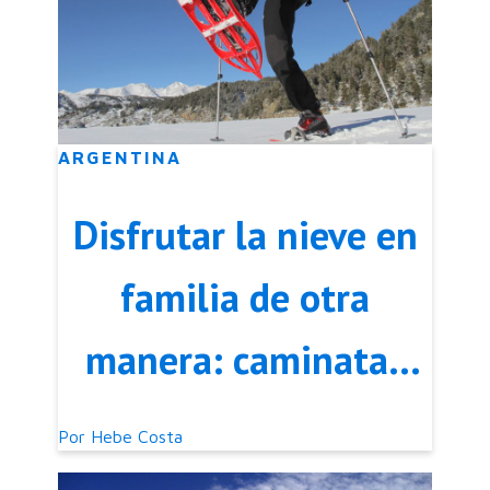
ARGENTINA
Disfrutar la nieve en
familia de otra
manera: caminatas
con raquetas por la
Por
Hebe Costa
nieve