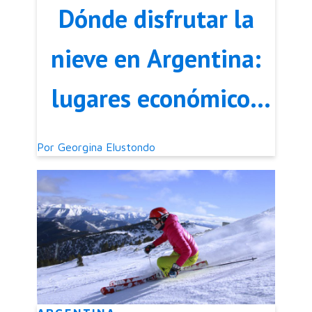
Dónde disfrutar la
nieve en Argentina:
lugares económicos
para esquiar y
Por
Georgina Elustondo
divertirse