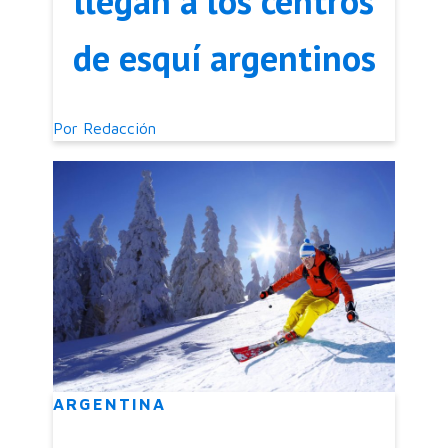
llegan a los centros
de esquí argentinos
Por
Redacción
ARGENTINA