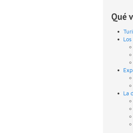
Qué v
Tur
Los
Exp
La 