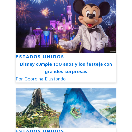
ESTADOS UNIDOS
Disney cumple 100 años y los festeja con
grandes sorpresas
Por
Georgina Elustondo
ESTADOS UNIDOS