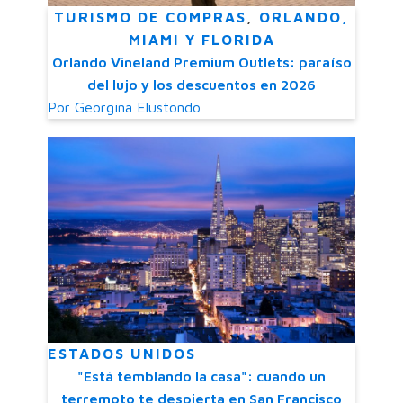
TURISMO DE COMPRAS
,
ORLANDO,
MIAMI Y FLORIDA
Orlando Vineland Premium Outlets: paraíso
del lujo y los descuentos en 2026
Por
Georgina Elustondo
ESTADOS UNIDOS
"Está temblando la casa": cuando un
terremoto te despierta en San Francisco