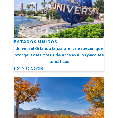
ESTADOS UNIDOS
Universal Orlando lanza oferta especial que
otorga 3 días gratis de acceso a los parques
temáticos
Por
Vito Savoia