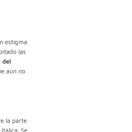
n estigma
bitado las
 del
ue aún no
e la parte
Itálica. Se