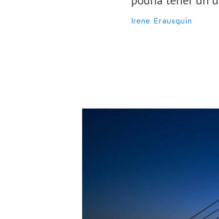
podría tener un d
Irene Erausquin