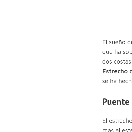
El sueño d
que ha sob
dos costas
Estrecho 
se ha hech
Puente 
El estrech
más al este