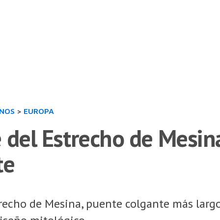
INOS
>
EUROPA
 del Estrecho de Mesina 
te
recho de Mesina, puente colgante más largo 