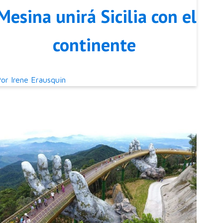
Mesina unirá Sicilia con el
continente
Por
Irene Erausquin