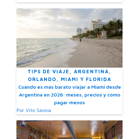
TIPS DE VIAJE
,
ARGENTINA
,
ORLANDO, MIAMI Y FLORIDA
Cuándo es más barato viajar a Miami desde
Argentina en 2026: meses, precios y cómo
pagar menos
Por
Vito Savoia