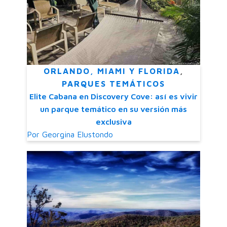
ORLANDO, MIAMI Y FLORIDA
,
PARQUES TEMÁTICOS
Elite Cabana en Discovery Cove: así es vivir
un parque temático en su versión más
exclusiva
Por
Georgina Elustondo