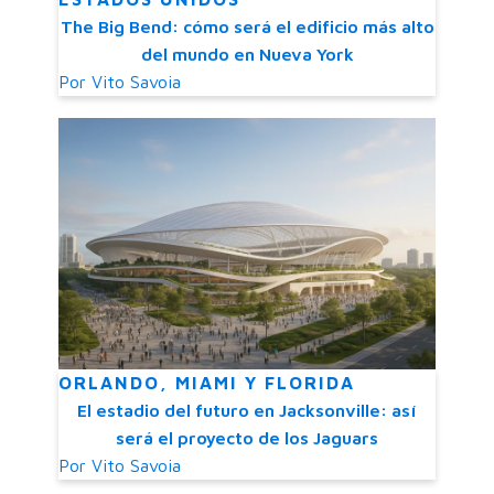
The Big Bend: cómo será el edificio más alto
del mundo en Nueva York
Por
Vito Savoia
ORLANDO, MIAMI Y FLORIDA
El estadio del futuro en Jacksonville: así
será el proyecto de los Jaguars
Por
Vito Savoia