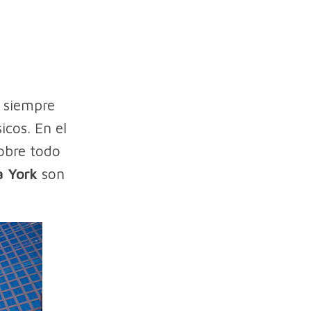
 siempre
icos. En el
sobre todo
a York
son