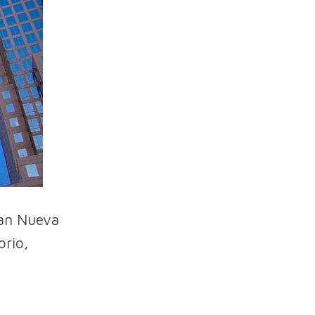
man Nueva
orio,