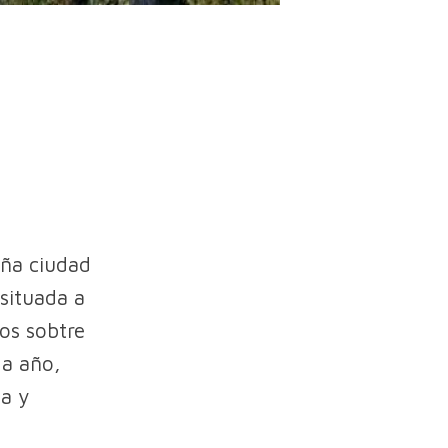
eña ciudad
 situada a
os sobtre
da año,
ca y