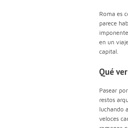
Roma es co
parece hab
imponentes
en un viaj
capital.
Qué ve
Pasear por
restos arq
luchando a
veloces ca
romanos pa