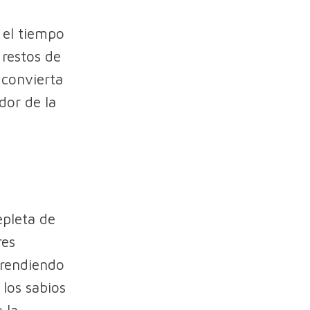
 el tiempo
restos de
 convierta
dor de la
epleta de
res
prendiendo
 los sabios
 la