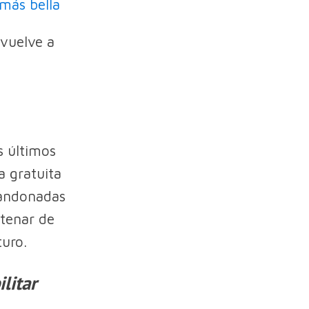
 más bella
"vuelve a
s últimos
a gratuita
bandonadas
ntenar de
turo.
litar