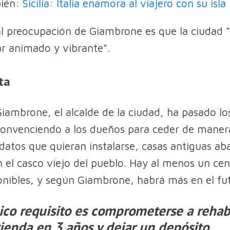
bién:
Sicilia: Italia enamora al viajero con su isla
al preocupación de Giambrone es que la ciudad 
ar animado y vibrante".
ta
iambrone, el alcalde de la ciudad, ha pasado lo
convenciendo a los dueños para ceder de maner
idatos que quieran instalarse, casas antiguas a
n el casco viejo del pueblo. Hay al menos un ce
onibles, y según Giambrone, habrá más en el fu
ico requisito es comprometerse a rehabi
vienda en 3 años y dejar un depósito