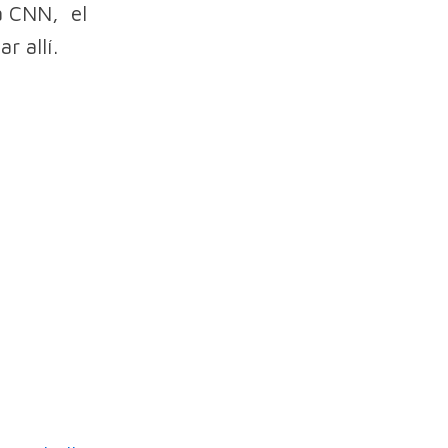
a CNN, el
r allí.