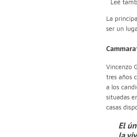
Leé tam
La princip
ser un lug
Cammara
Vincenzo G
tres años 
a los cand
situadas e
casas disp
El ún
la vi