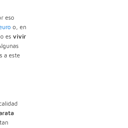
or eso
 euro
o, en
ño es
vivir
Algunas
s a este
calidad
rata
ptan