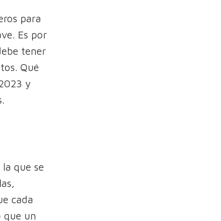
eros para
ave. Es por
debe tener
ctos. Qué
 2023 y
.
 la que se
las,
ue cada
lo que un