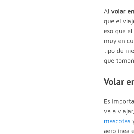
Al
volar e
que el via
eso que el
muy en cue
tipo de me
qué tamaño
Volar e
Es importa
va a viaja
mascotas
aerolínea e