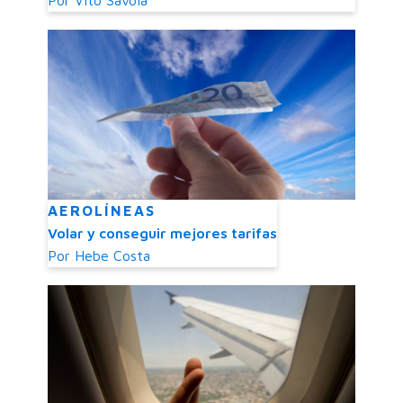
Por
Vito Savoia
AEROLÍNEAS
Volar y conseguir mejores tarifas
Por
Hebe Costa