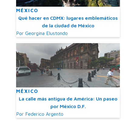
MÉXICO
Qué hacer en CDMX: lugares emblemáticos
de la ciudad de México
Por
Georgina Elustondo
MÉXICO
La calle más antigua de América: Un paseo
por México D.F.
Por
Federico Argento