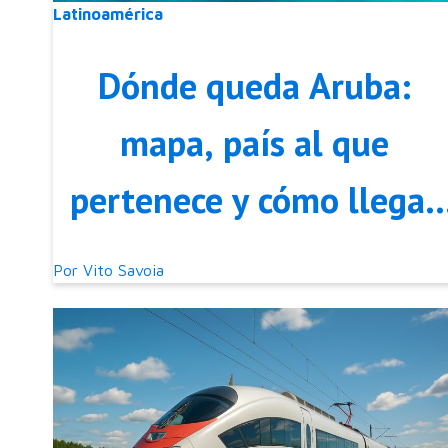
Latinoamérica
Dónde queda Aruba:
mapa, país al que
pertenece y cómo llegar
en 2026
Por
Vito Savoia