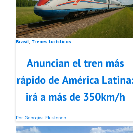
Brasil
,
Trenes turísticos
Anuncian el tren más
rápido de América Latina
irá a más de 350km/h
Por
Georgina Elustondo