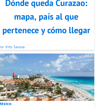
Dónde queda Curazao:
mapa, país al que
pertenece y cómo llegar
Por
Vito Savoia
México