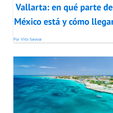
Vallarta: en qué parte de
México está y cómo llega
Por
Vito Savoia