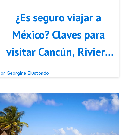
¿Es seguro viajar a
México? Claves para
visitar Cancún, Riviera
Maya y más
Por
Georgina Elustondo