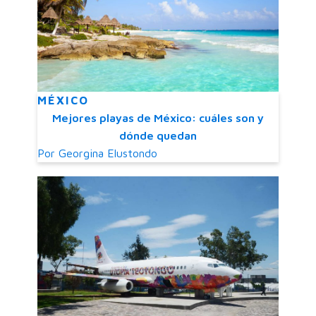
MÉXICO
Mejores playas de México: cuáles son y
dónde quedan
Por
Georgina Elustondo