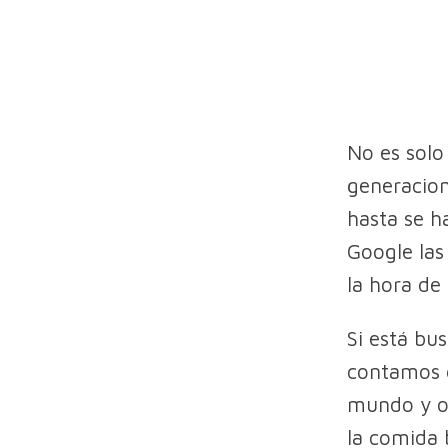
No es solo
generacion
hasta se h
Google la
la hora de 
Si está bu
contamos q
mundo y o
la comida 