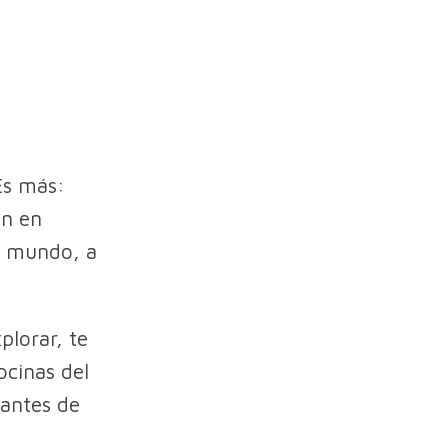
Es más:
an en
l mundo, a
plorar, te
ocinas del
antes de