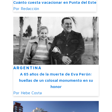
Cuánto cuesta vacacionar en Punta del Este
Por
Redacción
ARGENTINA
A 65 años de la muerte de Eva Perón:
huellas de un colosal monumento en su
honor
Por
Hebe Costa