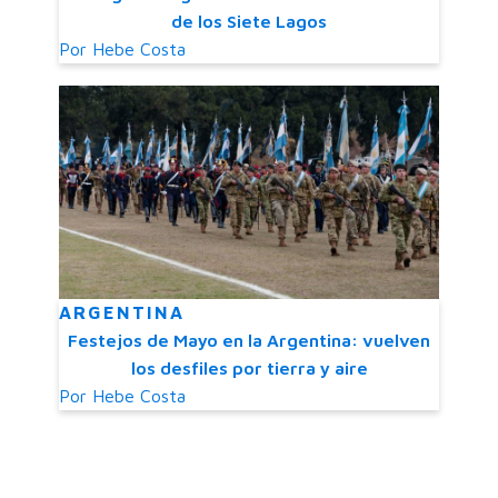
de los Siete Lagos
Por
Hebe Costa
ARGENTINA
Festejos de Mayo en la Argentina: vuelven
los desfiles por tierra y aire
Por
Hebe Costa