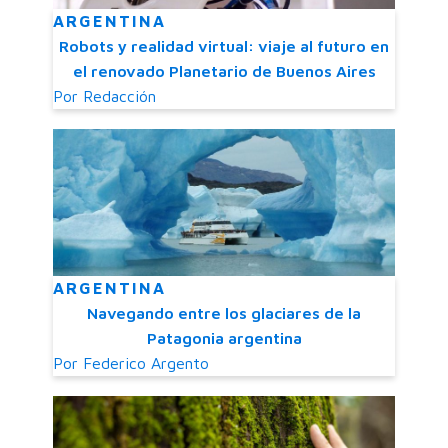
ARGENTINA
Robots y realidad virtual: viaje al futuro en
el renovado Planetario de Buenos Aires
Por
Redacción
ARGENTINA
Navegando entre los glaciares de la
Patagonia argentina
Por
Federico Argento