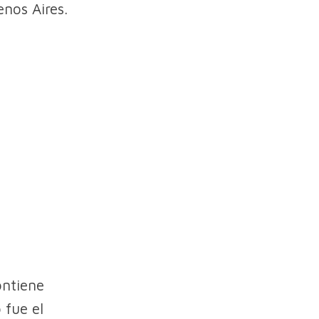
enos Aires.
ontiene
 fue el