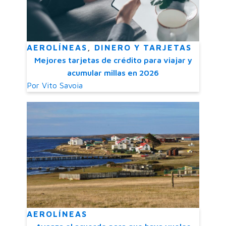
AEROLÍNEAS
,
DINERO Y TARJETAS
Mejores tarjetas de crédito para viajar y
acumular millas en 2026
Por
Vito Savoia
AEROLÍNEAS