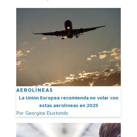
AEROLÍNEAS
La Unión Europea recomienda no volar con
estas aerolíneas en 2025
Por
Georgina Elustondo