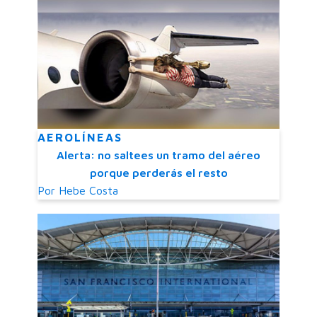
AEROLÍNEAS
Alerta: no saltees un tramo del aéreo
porque perderás el resto
Por
Hebe Costa