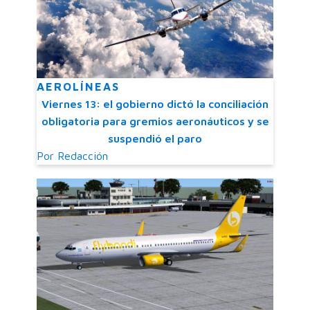
AEROLÍNEAS
Viernes 13: el gobierno dictó la conciliación
obligatoria para gremios aeronáuticos y se
suspendió el paro
Por
Redacción