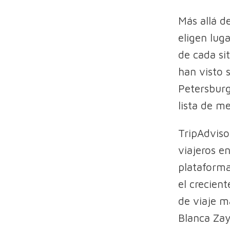
Más allá d
eligen luga
de cada si
han visto
Petersburg
lista de m
TripAdvisor
viajeros e
plataforma 
el crecient
de viaje m
Blanca Zay