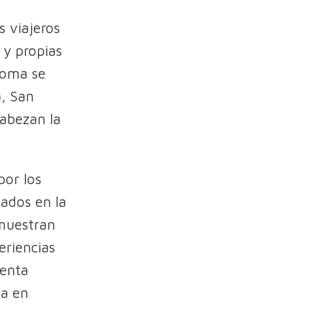
s viajeros
 y propias
Roma se
, San
cabezan la
por los
cados en la
 muestran
eriencias
menta
ía en