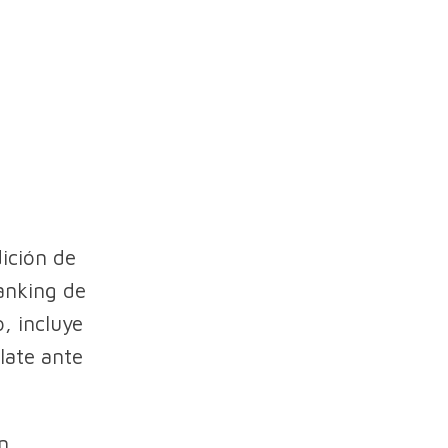
dición de
ranking de
, incluye
llate ante
n