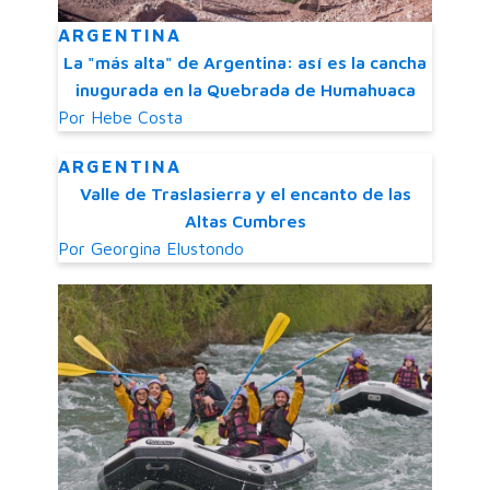
ARGENTINA
La "más alta" de Argentina: así es la cancha
inugurada en la Quebrada de Humahuaca
Por
Hebe Costa
ARGENTINA
Valle de Traslasierra y el encanto de las
Altas Cumbres
Por
Georgina Elustondo