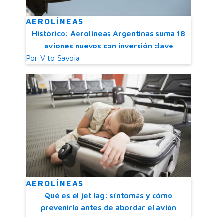
AEROLÍNEAS
Histórico: Aerolíneas Argentinas suma 18
aviones nuevos con inversión clave
Por
Vito Savoia
AEROLÍNEAS
Qué es el jet lag: síntomas y cómo
prevenirlo antes de abordar el avión