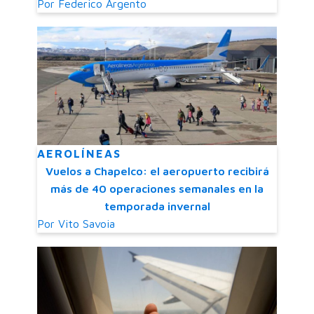
Por
Federico Argento
AEROLÍNEAS
Vuelos a Chapelco: el aeropuerto recibirá
más de 40 operaciones semanales en la
temporada invernal
Por
Vito Savoia