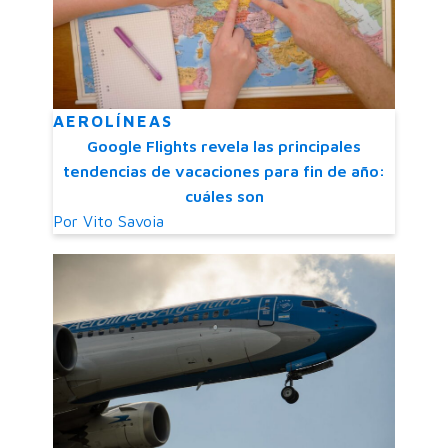
AEROLÍNEAS
Google Flights revela las principales
tendencias de vacaciones para fin de año:
cuáles son
Por
Vito Savoia