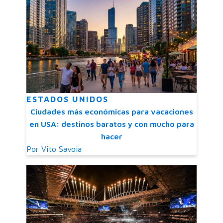
ESTADOS UNIDOS
Ciudades más económicas para vacaciones
en USA: destinos baratos y con mucho para
hacer
Por
Vito Savoia