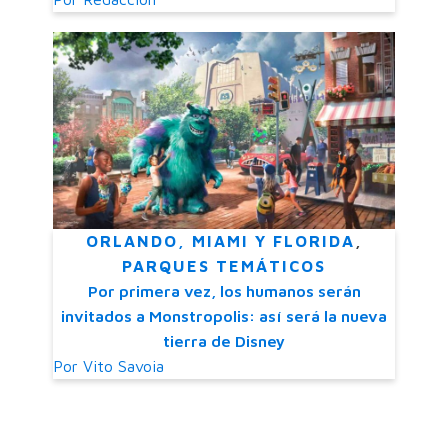
ORLANDO, MIAMI Y FLORIDA
,
PARQUES TEMÁTICOS
Por primera vez, los humanos serán
invitados a Monstropolis: así será la nueva
tierra de Disney
Por
Vito Savoia