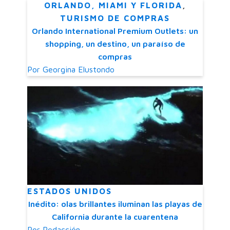
ORLANDO, MIAMI Y FLORIDA
,
TURISMO DE COMPRAS
Orlando International Premium Outlets: un
shopping, un destino, un paraíso de
compras
Por
Georgina Elustondo
ESTADOS UNIDOS
Inédito: olas brillantes iluminan las playas de
California durante la cuarentena
Por
Redacción