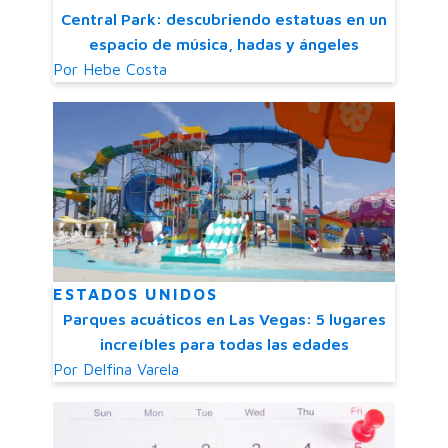
Central Park: descubriendo estatuas en un
espacio de música, hadas y ángeles
Por
Hebe Costa
ESTADOS UNIDOS
Parques acuáticos en Las Vegas: 5 lugares
increíbles para todas las edades
Por
Delfina Varela