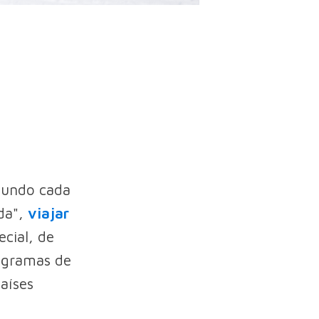
mundo cada
oda",
viajar
cial, de
rogramas de
aíses