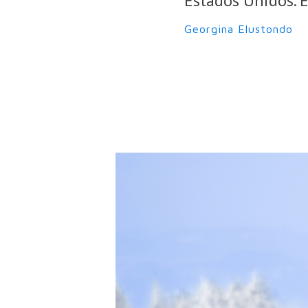
Estados Unidos. E
Georgina Elustondo