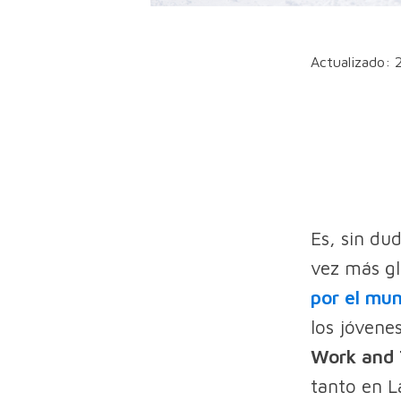
Actualizado: 
Es, sin du
vez más gl
por el mu
los jóvene
Work and 
tanto en L