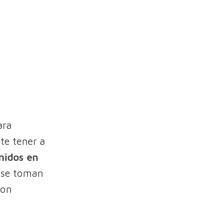
ara
te tener a
Unidos en
s se toman
con