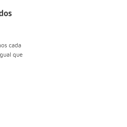
ados
mos cada
igual que