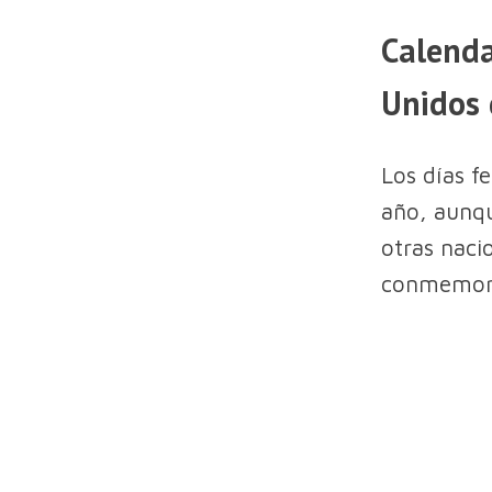
Calenda
Unidos
Los días f
año, aunqu
otras naci
conmemorar