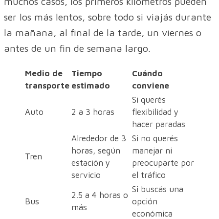
muchos casos, los primeros kilómetros pueden
ser los más lentos, sobre todo si viajás durante
la mañana, al final de la tarde, un viernes o
antes de un fin de semana largo.
Medio de
Tiempo
Cuándo
transporte
estimado
conviene
Si querés
Auto
2 a 3 horas
flexibilidad y
hacer paradas
Alrededor de 3
Si no querés
horas, según
manejar ni
Tren
estación y
preocuparte por
servicio
el tráfico
Si buscás una
2.5 a 4 horas o
Bus
opción
más
económica