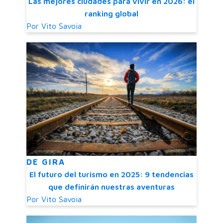
Las mejores ciudades para vivir en 2026: el
ranking global
Por
Vito Savoia
DE GIRA
El futuro del turismo en 2025: 9 tendencias
que definirán nuestras aventuras
Por
Vito Savoia