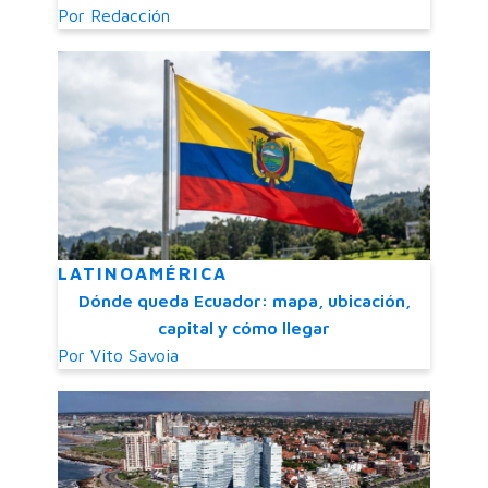
Por
Redacción
LATINOAMÉRICA
Dónde queda Ecuador: mapa, ubicación,
capital y cómo llegar
Por
Vito Savoia