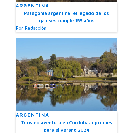
ARGENTINA
Patagonia argentina: el legado de los
galeses cumple 155 años
Por
Redacción
ARGENTINA
Turismo aventura en Córdoba: opciones
para el verano 2024