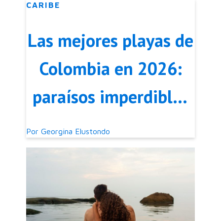
CARIBE
Las mejores playas de
Colombia en 2026:
paraísos imperdibles
del Caribe y el Pacífico
Por
Georgina Elustondo