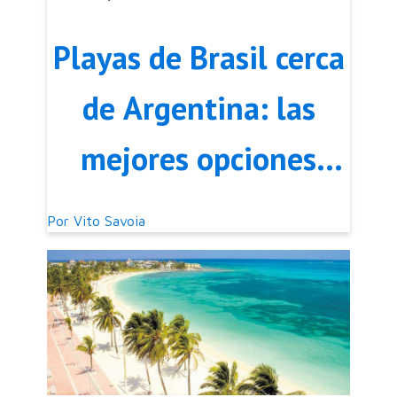
Playas de Brasil cerca
de Argentina: las
mejores opciones
para viajar fácil y
Por
Vito Savoia
gastar menos en
2026