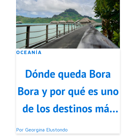
OCEANÍA
Dónde queda Bora
Bora y por qué es uno
de los destinos más
famosos del mundo
Por
Georgina Elustondo