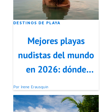
DESTINOS DE PLAYA
Mejores playas
nudistas del mundo
en 2026: dónde
quedan
Por
Irene Erausquin