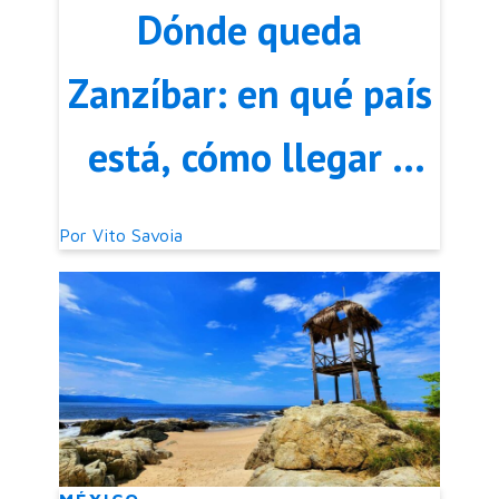
Dónde queda
Zanzíbar: en qué país
está, cómo llegar y
qué ver
Por
Vito Savoia