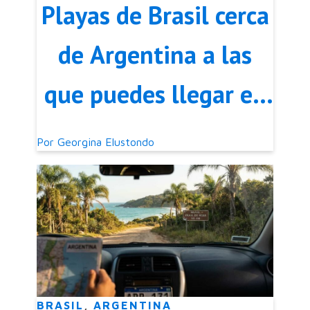
Playas de Brasil cerca
de Argentina a las
que puedes llegar en
auto
Por
Georgina Elustondo
BRASIL
,
ARGENTINA