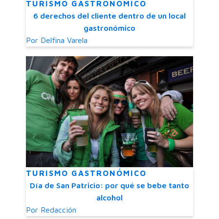
TURISMO GASTRONÓMICO
6 derechos del cliente dentro de un local
gastronómico
Por
Delfina Varela
TURISMO GASTRONÓMICO
Día de San Patricio: por qué se bebe tanto
alcohol
Por
Redacción