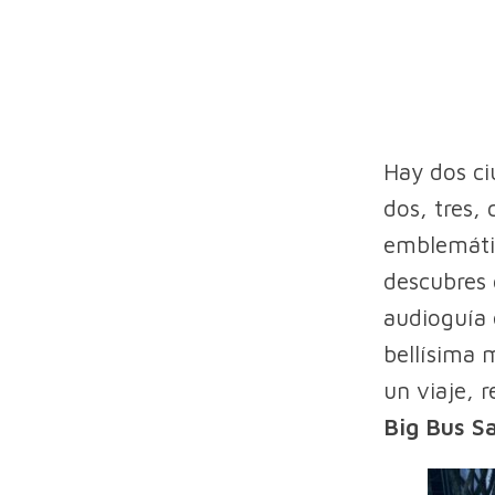
Hay dos ci
dos, tres,
emblemátic
descubres 
audioguía 
bellísima m
un viaje, r
Big Bus S