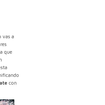
o vas a
ares
la que
n
esta
nificando
ate
con