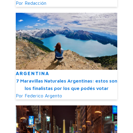
Por
Redacción
ARGENTINA
7 Maravillas Naturales Argentinas: estos son
los finalistas por los que podés votar
Por
Federico Argento