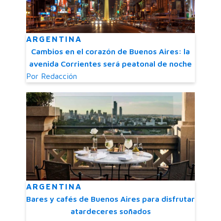
ARGENTINA
Cambios en el corazón de Buenos Aires: la
avenida Corrientes será peatonal de noche
Por
Redacción
ARGENTINA
Bares y cafés de Buenos Aires para disfrutar
atardeceres soñados