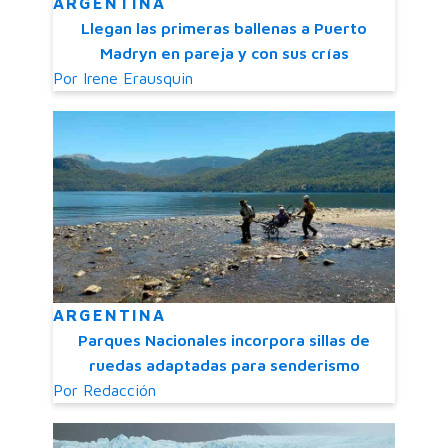
ARGENTINA
Llegan las primeras ballenas a Puerto
Madryn en pareja y con sus crías
Por
Irene Erausquin
ARGENTINA
Parques Nacionales incorpora sillas de
ruedas adaptadas para senderismo
Por
Redacción