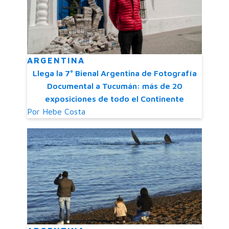
ARGENTINA
Llega la 7° Bienal Argentina de Fotografía
Documental a Tucumán: más de 20
exposiciones de todo el Continente
Por
Hebe Costa