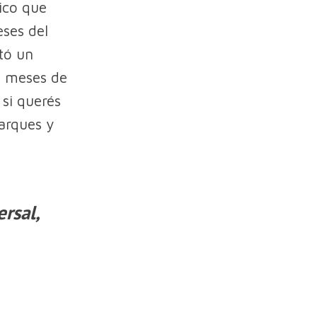
ico que
eses del
tó un
s meses de
 si querés
parques y
rsal,