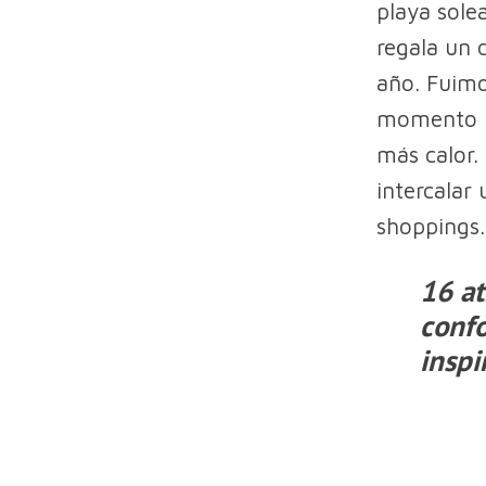
playa sole
regala un 
año. Fuimo
momento pe
más calor.
intercalar
shoppings.
16 at
confo
inspi